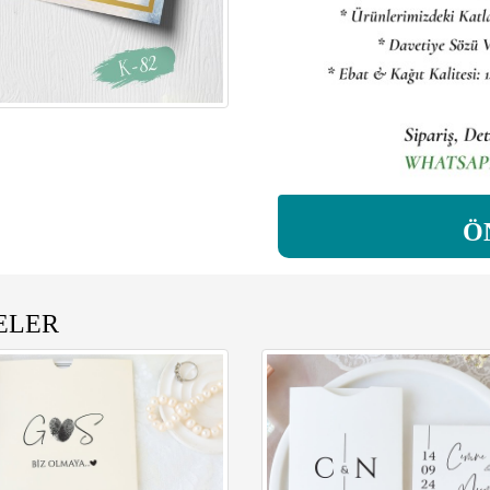
Ö
ELER