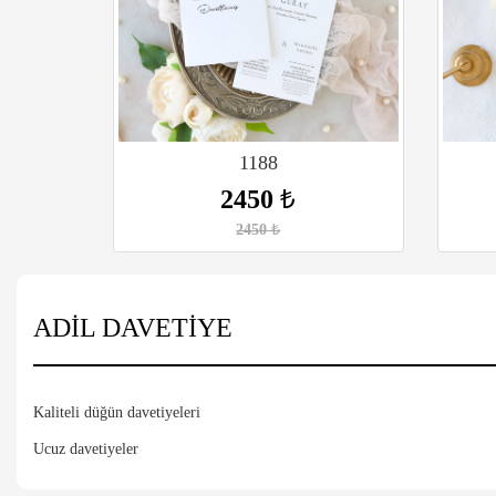
1188
2450
₺
2450
₺
ADİL DAVETİYE
Kaliteli düğün davetiyeleri
Ucuz davetiyeler