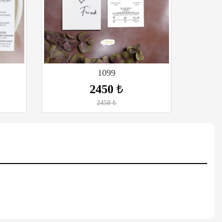
1099
2450
₺
2450
₺