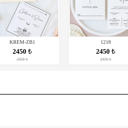
KREM-ZB1
1218
2450
₺
2450
₺
2450
₺
2450
₺