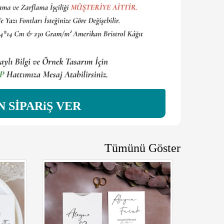
N SİPARiŞ VER
Tümünü Göster