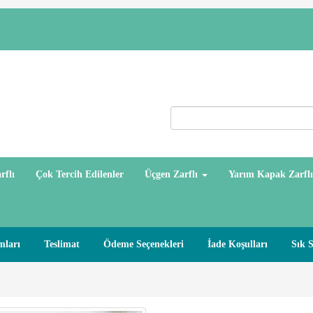
rflı
Çok Tercih Edilenler
Üçgen Zarflı
Yarım Kapak Zarfl
mları
Teslimat
Ödeme Seçenekleri
İade Koşulları
Sık 